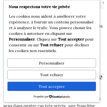
000 euros
et plus
financement lourd
cr
Nous respectons votre vie privée
Les cookies nous aident à améliorer votre
Ce tableau montre un point clé : le paiement
expérience, à fournir un contenu personnalisé
fractionné a du sens sur un choc budgétaire précis.
et à analyser le trafic. Vous pouvez choisir les
Au-delà, il faut raisonner comme pour un
cookies à autoriser en cliquant sur
Personnaliser
. Cliquez sur
Tout accepter
pour
financement, avec vision d’ensemble, pas comme
consentir ou sur
Tout refuser
pour décliner
pour un simple service de caisse.
les cookies non essentiels.
Personnaliser
Paiement en plusieurs fois
avec assurance : le bon réflexe
Tout refuser
avant de valider
Tout accepter
Propulsé par
Le paiement en plusieurs fois avec assurance a du
sens dans quatre cas très précis : une franchise