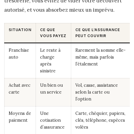
trésorerie, vous évitez de vider votre découvert
autorisé, et vous absorbez mieux un imprévu.
SITUATION
CE QUE
CE QUE L’ASSURANCE
VOUS PAYEZ
PEUT COUVRIR
Franchise
Le reste à
Rarement la somme elle-
auto
charge
même, mais parfois
après
l’étalement
sinistre
Achat avec
Un bien ou
Vol, casse, assistance
carte
un service
selon la carte ou
l’option
Moyens de
Une
Carte, chéquier, papiers,
paiement
cotisation
clés, téléphone, espèces
d’assurance
volées