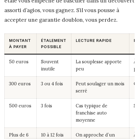
étalé vous empêche de basculer dans un découvert
assorti d’agios, vous gagnez. S’il vous pousse à
accepter une garantie doublon, vous perdez.
MONTANT
ÉTALEMENT
LECTURE RAPIDE
B
À PAYER
POSSIBLE
50 euros
Souvent
La souplesse apporte
À 
inutile
peu
po
300 euros
3 ou 4 fois
Peut soulager un mois
Ou
serré
500 euros
3 fois
Cas typique de
So
franchise auto
moyenne
Plus de 6
10 à 12 fois
On approche d’un
À 